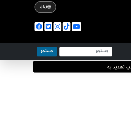
زبان
جستجو
دید به