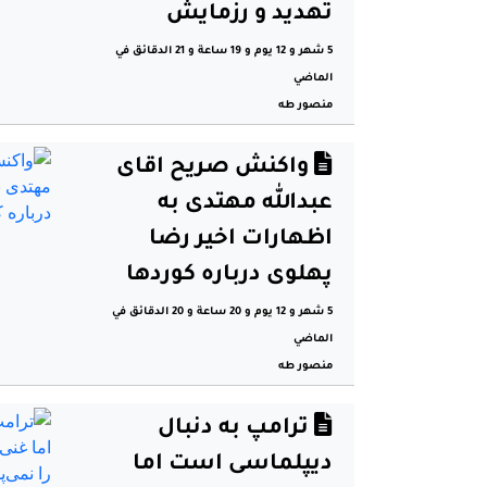
تهدید و رزمایش
5 شهر و 12 يوم و 19 ساعة و 21 الدقائق في
الماضي
منصور طە
واکنش صریح اقای
عبدالله مهتدی به
اظهارات اخیر رضا
پهلوی درباره کوردها
5 شهر و 12 يوم و 20 ساعة و 20 الدقائق في
الماضي
منصور طە
ترامپ به دنبال
دیپلماسی است اما