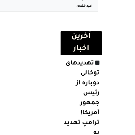
امید خضری
آخرین
اخبار
تهدیدهای
توخالی
دوباره از
رئیس
جمهور
آمریکا!
ترامپ تهدید
به