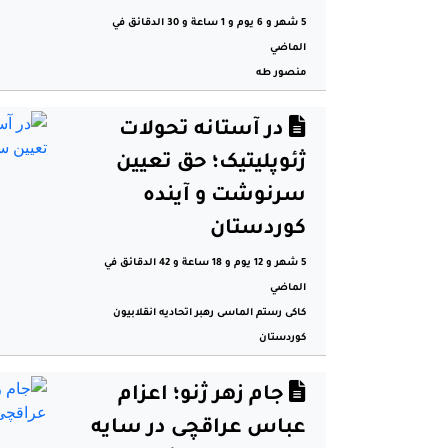
5 شهر و 6 يوم و 1 ساعة و 30 الدقائق في
الماضي
منصور طە
در آستانه تحولات
ژئوپلیتیک؛ حق تعیین
سرنوشت و آینده
کوردستان
5 شهر و 12 يوم و 18 ساعة و 42 الدقائق في
الماضي
کاکی رستم الماسی رهبر اتحادیه انقلابیون
کوردستان
جام زهر ژنو؛ اعزام
عباس عراقچی در سایه