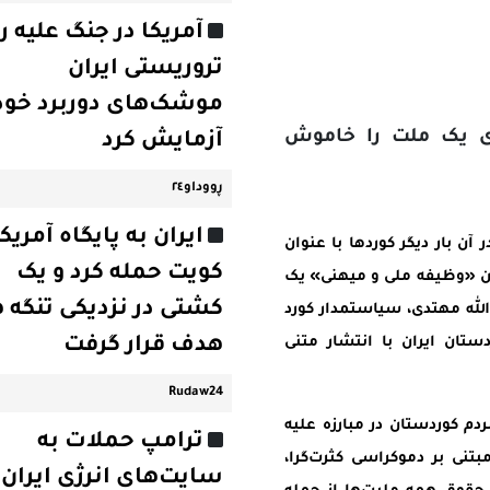
آمریکا در جنگ علیه ر
تروریستی ایران
موشک‌های دوربرد خود 
ای یک ملت را خاموش
آزمایش کرد
ڕووداو٢٤
ایران به پایگاه آمریکا
آن بار دیگر کوردها با عنوان
کویت حمله کرد و یک
ان «وظیفه ملی و میهنی» یک
کشتی در نزدیکی تنگه 
لله مهتدی، سیاستمدار کورد
ستان ایران با انتشار متنی
هدف قرار گرفت
Rudaw24
دم کوردستان در مبارزه علیه
ترامپ حملات به
تنی بر دموکراسی کثرت‌گرا،
سایت‌های انرژی ایران ر