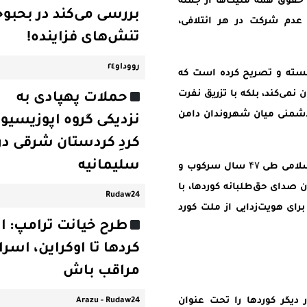
قوق همه ملیت‌ها از جمله
بررسی می‌کند در بحبوح
عدم شرکت در هر ائتلافی،
تنش‌های فزاینده!
رووداو٢٤
انسته و تصریح کرده است که
 نمی‌کند، بلکه با تزریق نفرت
حملات پهپادی به
 دشمنی میان شهروندان دامن
نزدیکی گروه اپوزیسیو
کردِ کردستان شرقی در
سلیمانیه
او در پایان هشدار داده است که آنچه جمهوری اسلامی طی ۴۷ سال سرکوب و
صدای حق‌طلبانه کوردها، با
Rudaw24
ای هویت‌زدایی از ملت کورد
طرح خیانت ترامپ: از
کردها تا اوکراین، اسرا
مراقب باش
 دیگر کوردها را تحت عنوان
Arazu - Rudaw24