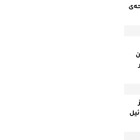
ه‌ی
ن
ئیل