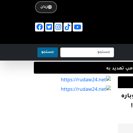
زبان
جستجو
تهدید به
اره