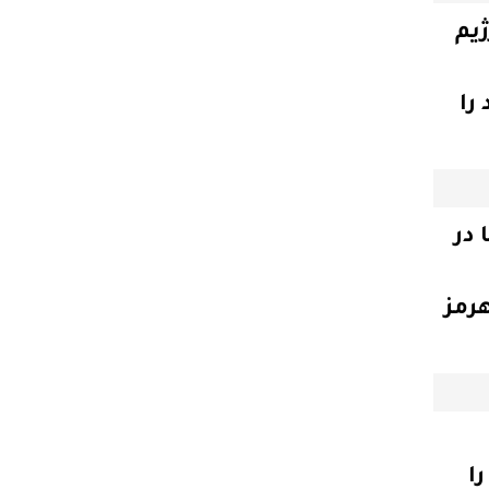
ژیم
را
 در
هرمز
ا