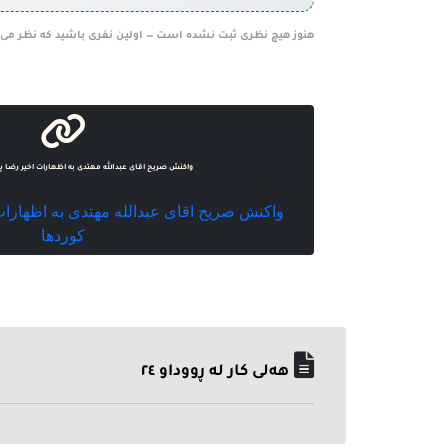
هنوز هیچ نظری ثبت نشده است — اولین نفری باشید که نظر می‌
واکنش صریح اقای عبدالله مهتدی به اظهارات اخیر رضا په
واکنش صریح اقای عبدالله مهتدی به اظهارات
کوردها
هه‌لی کار له ڕووداو ٢٤