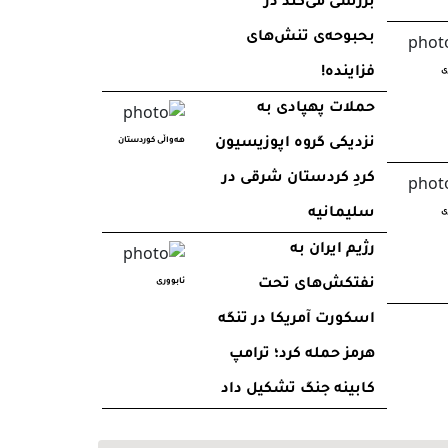
بررسی می‌کند در
بحبوحه‌ی تنش‌های
فزاینده!
ی
حملات پهپادی به
نزدیکی گروه اپوزیسیون
هه‌واڵی کوردستان
کردِ کردستان شرقی در
سلیمانیه
ی
رژیم ایران به
نفتکش‌های تحت
ئابووری
اسکورت آمریکا در تنگه
هرمز حمله کرد؛ ترامپ
کابینه جنگ تشکیل داد