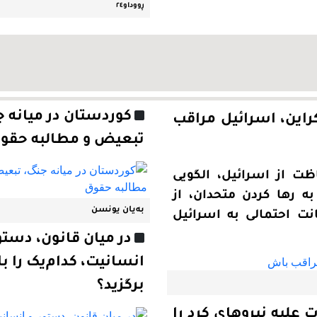
ڕووداو٢٤
کوردستان در میانه ج
کراین، اسرائیل مراقب
تبعیض و مطالبه حقو
ظت از اسرائیل، الگویی
به رها کردن متحدان، از
بەیان یونسن
یانت احتمالی به اسرائیل
در میان قانون، دستو
انسانیت، کدام‌یک را با
برگزید؟
ت علیه نیروهای کرد را