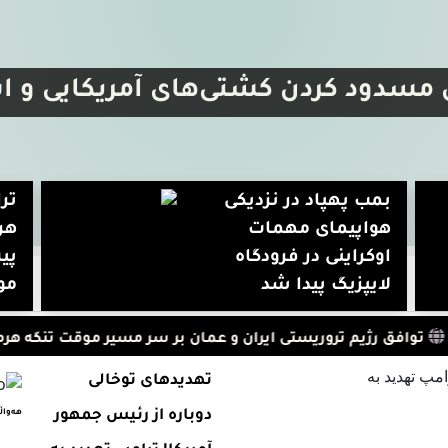
ی مسدود کردن کشتی‌های آمریکایی و اس
بمب پهپاد در نزدیکی
تر
هواپیمای مهمات
هر
اوکراینی در فرودگاه
پیش
لایپزیگ پیدا شد
مو
فق رژیم تروریستی ایران و عمان بر سر مسیر موقت تنگه هرمز
ت
تهدیدهای توخالی
دوباره از رئیس جمهور
هه‌واڵ