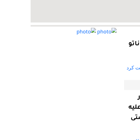
اتو
لیه
ستی