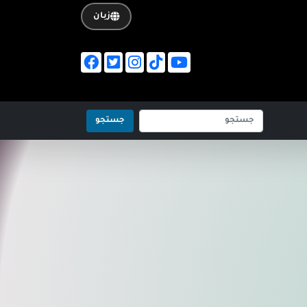
زبان
جستجو