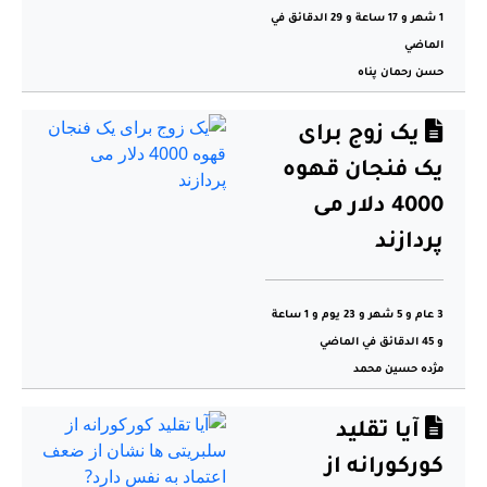
1 شهر و 17 ساعة و 29 الدقائق في
الماضي
حسن رحمان پناه
یک زوج برای
یک فنجان قهوه
4000 دلار می
پردازند
3 عام و 5 شهر و 23 يوم و 1 ساعة
و 45 الدقائق في الماضي
مژدە حسین محمد
آیا تقلید
کورکورانه از