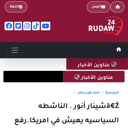
اتصل
اللغة
عناوين الأخبار
عناوين الأخبار
اق، الجماعات المسلحة الشيعية المدعومة من إيران ترفض نزع ال
الرئيسية
اخبار کوردستان
â€Žشينار أنور . الناشطه
السياسيه يعيش في امريکا.رفع