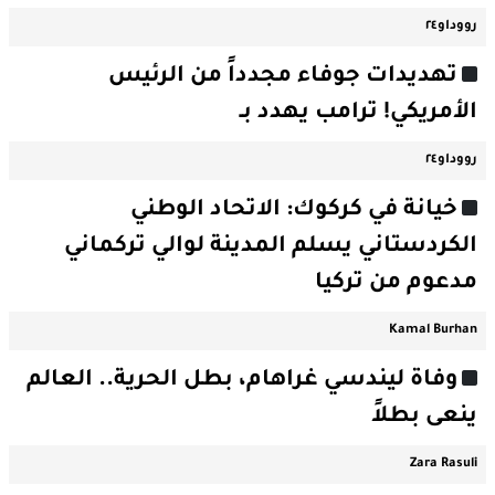
رووداو٢٤
تهديدات جوفاء مجدداً من الرئيس
الأمريكي! ترامب يهدد بـ
رووداو٢٤
خيانة في كركوك: الاتحاد الوطني
الكردستاني يسلم المدينة لوالي تركماني
مدعوم من تركيا
Kamal Burhan
وفاة ليندسي غراهام، بطل الحرية.. العالم
ينعى بطلاً
Zara Rasuli