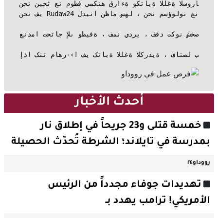
موظف يمکنه قراءة وکتابة اللغة السورانية باللغة الکردية.
ظام 24 بأنفسنا ، يمکنک القيام بالعمل بنفسک من منزلک.
تاج إلى وظيفة ، فمن يدري ، فقد تکون شخص٠‹ا نبحث عنه!
إذا کنت ماهر٠‹ا في کتابة اللغة الکردية ، فاتصل بنا!
أحدث الأخبار
خمسة قتلى و23 جريحاً في إطلاق نار
بمدرسة في تايلاند؛ الشرطة تُحدّث الحصيلة
رووداو٢٤
تهديدات جوفاء مجدداً من الرئيس
الأمريكي! ترامب يهدد بـ