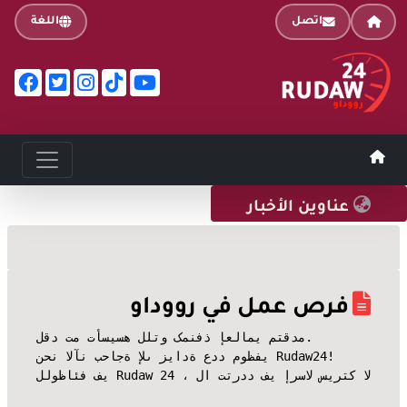
اتصل
اللغة
عناوين الأخبار
فرص عمل في رووداو
لقد تم تأسيسه للتو کمنفذ إعلامي متقدم.

نحن الآن بحاجة إلى زيادة عدد موظفي Rudaw24!

في Rudaw 24 ، لا تتردد في إرسال سيرتک الذاتية ورسالتک!