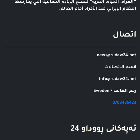
“المرأة، الحياة، الحرية” لفضح الإبادة الجماعية التي يمارسها
النظام الإيراني ضد الأكراد أمام العالم.
اتصال
news@rudaw24.net
قسم الاتصالات
info@rudaw24.net
رقم الهاتف / Sweden
0708435423
ئه‌په‌کانی ڕووداو 24