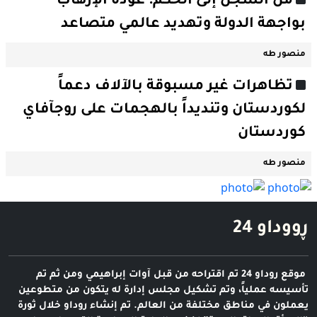
من السجن إلى الحكم: عودة الإرهاب
بواجهة الدولة وتهديد عالمي متصاعد
منصور طە
تظاهرات غير مسبوقة بالآلاف دعماً
لكوردستان وتنديداً بالهجمات على روجآفاي
كوردستان
منصور طە
ڕووداو 24
موقع روداو 24 تم اقتراحه من قبل آوات إبراهيمي ومن ثم تم
تأسيسه عملياً، وتم تشكيل مجلس إدارة له يتكون من متطوعين
يعملون في مناطق مختلفة من العالم. تم إنشاء روداو خلال ثورة