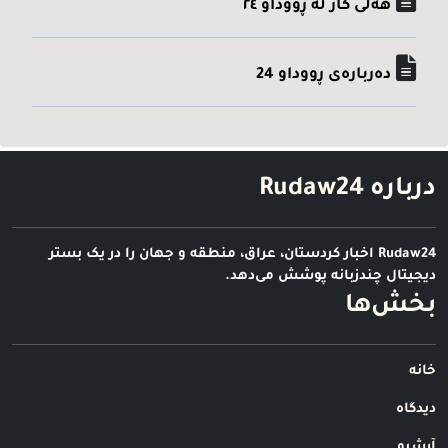
هه‌لی کار له ڕووداو ٢٤
ده‌رباره‌ی ڕووداو 24
درباره Rudaw24
Rudaw24 اخبار کردستان، عراق، منطقه و جهان را در یک بستر
دیجیتال چندزبانه پوشش می‌دهد.
بخش‌ها
خانه
دیدگاه
آرشیو