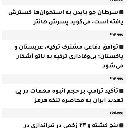
رووداو٢٤
سرطان جو بایدن به استخوان‌ها گسترش
یافته است، می‌گوید پسرش هانتر
رووداو٢٤
توافق دفاعی مشترک ترکیه، عربستان و
پاکستان؛ بی‌وفاداری ترکیه به ناتو آشکار
می‌شود
رووداو٢٤
تأکید ترامپ بر حجم انبوه مهمات در پی
تهدید ایران به محاصره تنگه هرمز
رووداو٢٤
پنج کشته و ۲۳ زخمی در تیراندازی در