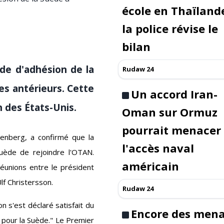
école en Thaïlande
la police révise le
bilan
de d'adhésion de la
Rudaw 24
es antérieurs. Cette
Un accord Iran-
n des États-Unis.
Oman sur Ormuz
pourrait menacer
tenberg, a confirmé que la
l'accès naval
uède de rejoindre l'OTAN.
américain
éunions entre le président
lf Christersson.
Rudaw 24
 s'est déclaré satisfait du
Encore des men
e pour la Suède." Le Premier