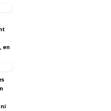
nt
, en
es
on
ani