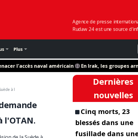
Agence de presse internation
Rudaw 24 est une source d'inf
us
Plus
r l'accès naval américain
En Irak, les groupes armés 
Dernières
uède à l
nouvelles
a demande
Cinq morts, 23
à l'OTAN.
blessés dans une
fusillade dans un