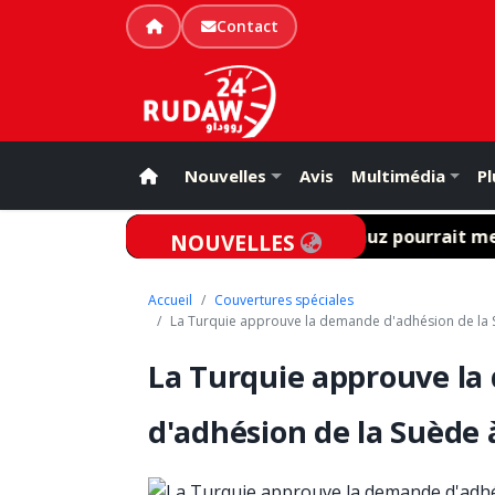
Contact
Nouvelles
Avis
Multimédia
Pl
bilan
Un accord Iran-Oman sur Ormuz pourrait menace
NOUVELLES
Accueil
Couvertures spéciales
La Turquie approuve la demande d'adhésion de la S
La Turquie approuve l
d'adhésion de la Suède 