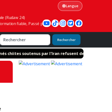
Langue
ale (Rudaw 24)
ormation fiable, Passé présent futur
Rechercher
chiites soutenus par l'Iran refusent de désarmer
e