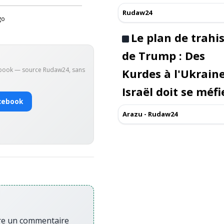
Rudaw24
go
Le plan de trahi
de Trump : Des
ebook — source Rudaw24, sans
Kurdes à l'Ukraine
Israël doit se méfi
cebook
Arazu - Rudaw24
re un commentaire