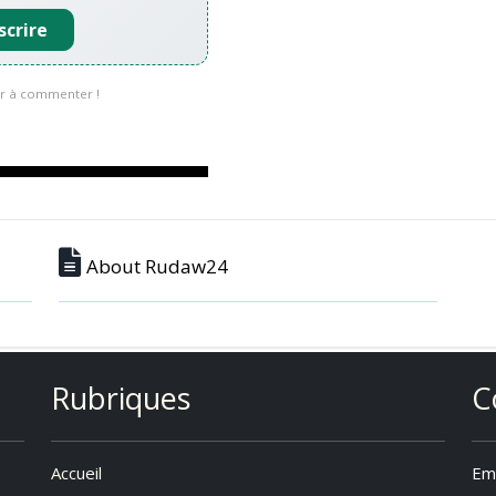
scrire
r à commenter !
About Rudaw24
Rubriques
C
Accueil
Ema