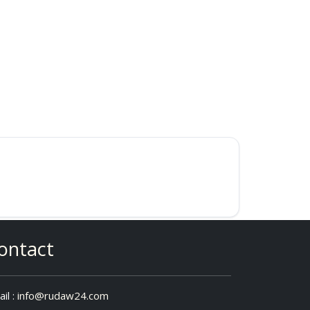
ontact
il :
info@rudaw24.com