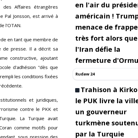
en l'air du présid
 des Affaires étrangères
américain ! Trum
e Pal Jonsson, est arrivé à
 de l'OTAN.
menace de frappe
très fort alors que
Suède en tant que membre de
l'Iran défie la
 de presse. Il a décrit sa
me constructive, ajoutant
fermeture d'Orm
tocole d'adhésion "dès que
Rudaw 24
rempli les conditions fixées
récédente.
Trahison à Kirko
le PUK livre la vill
tutionnels et juridiques,
errorisme contre le PKK et
un gouverneur
urquie. La Turquie avait
turkmène souten
u Coran comme motifs pour
par la Turquie
pendant, sous pression des