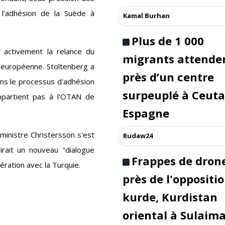
 l'adhésion de la Suède à
Kamal Burhan
Plus de 1 000
 activement la relance du
migrants attende
n européenne. Stoltenberg a
près d’un centre
ans le processus d'adhésion
surpeuplé à Ceuta
ppartient pas à l'OTAN de
Espagne
ministre Christersson s'est
Rudaw24
irait un nouveau "dialogue
Frappes de dron
ération avec la Turquie.
près de l'oppositi
kurde, Kurdistan
oriental à Sulaim