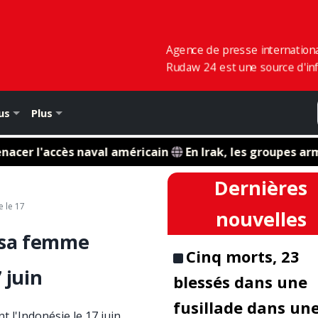
Agence de presse internation
Rudaw 24 est une source d'inf
us
Plus
r l'accès naval américain
En Irak, les groupes armés
Dernières
e le 17
nouvelles
 sa femme
Cinq morts, 23
 juin
blessés dans une
fusillade dans un