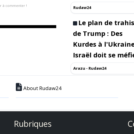
r à commenter !
Rudaw24
Le plan de trahi
de Trump : Des
Kurdes à l'Ukraine
Israël doit se méfi
Arazu - Rudaw24
About Rudaw24
Rubriques
C