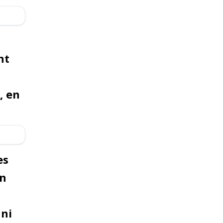
nt
, en
es
on
ani