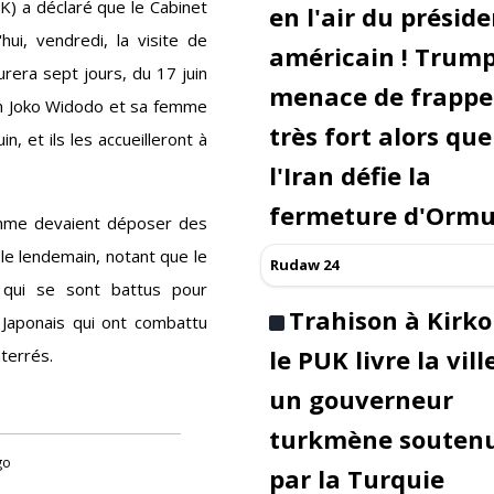
K) a déclaré que le Cabinet
en l'air du présid
hui, vendredi, la visite de
américain ! Trum
rera sept jours, du 17 juin
menace de frappe
ien Joko Widodo et sa femme
très fort alors que
, et ils les accueilleront à
l'Iran défie la
fermeture d'Orm
emme devaient déposer des
 le lendemain, notant que le
Rudaw 24
 qui se sont battus pour
Trahison à Kirko
s Japonais qui ont combattu
le PUK livre la vill
terrés.
un gouverneur
turkmène souten
go
par la Turquie