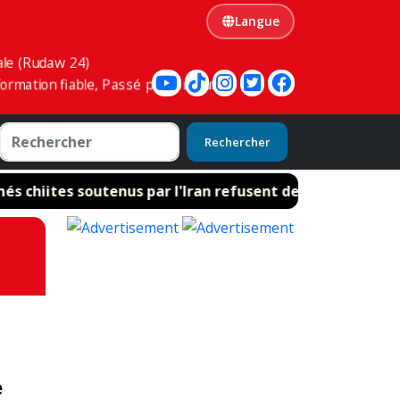
Langue
ale (Rudaw 24)
ormation fiable, Passé présent futur
Rechercher
 chiites soutenus par l'Iran refusent de désarmer
e