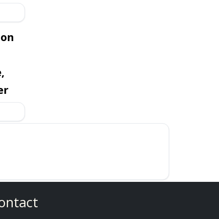
son
,
er
ontact