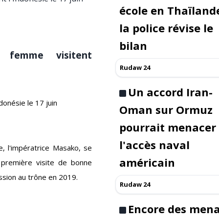
école en Thaïlande
la police révise le
bilan
 femme visitent
Rudaw 24
Un accord Iran-
donésie le 17 juin
Oman sur Ormuz
pourrait menacer
l'accès naval
, l'impératrice Masako, se
américain
 première visite de bonne
ession au trône en 2019.
Rudaw 24
Encore des men