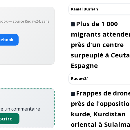
Kamal Burhan
ebook — source Rudaw24, sans
Plus de 1 000
migrants attende
cebook
près d’un centre
surpeuplé à Ceuta
Espagne
Rudaw24
Frappes de dron
près de l'oppositi
re un commentaire
kurde, Kurdistan
scrire
oriental à Sulaim