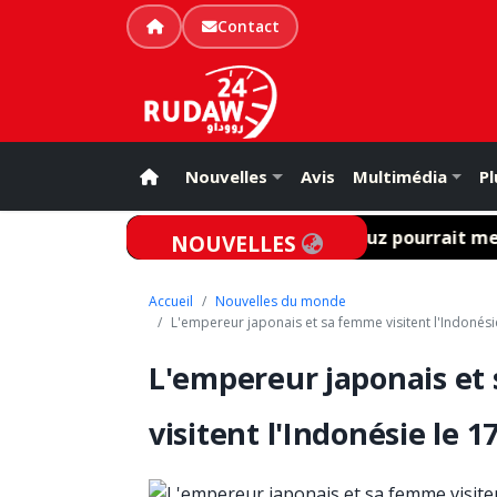
Contact
Nouvelles
Avis
Multimédia
Pl
 bilan
Un accord Iran-Oman sur Ormuz pourrait menace
NOUVELLES
Accueil
Nouvelles du monde
L'empereur japonais et sa femme visitent l'Indonési
L'empereur japonais et
visitent l'Indonésie le 17