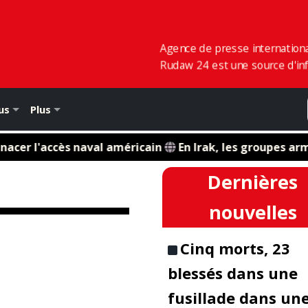
Agence de presse internation
Rudaw 24 est une source d'inf
us
Plus
r l'accès naval américain
En Irak, les groupes armés
Dernières
nouvelles
Cinq morts, 23
blessés dans une
fusillade dans un