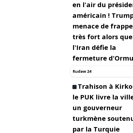
en l'air du présid
américain ! Trum
menace de frappe
très fort alors que
l'Iran défie la
fermeture d'Orm
Rudaw 24
Trahison à Kirko
le PUK livre la vill
un gouverneur
turkmène souten
par la Turquie