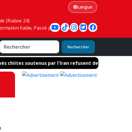
Langue
ale (Rudaw 24)
ormation fiable, Passé présent futur
Rechercher
 chiites soutenus par l'Iran refusent de désarmer
e