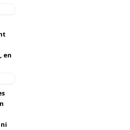
nt
, en
es
on
ani