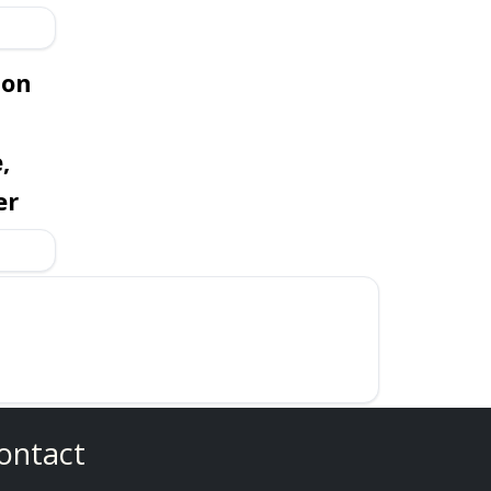
son
,
er
ontact