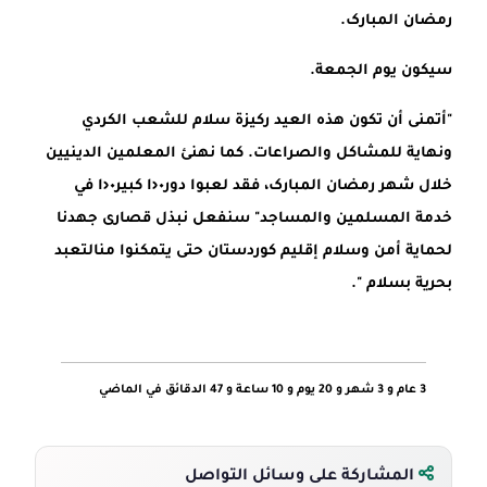
رمضان
المبارک
.
سيکون
يوم
الجمعة
.
"
أتمنى
أن
تکون
هذه
العيد
رکيزة
سلام
للشعب
الکردي
ونهاية
للمشاکل
والصراعات
.
کما
نهنئ
المعلمين
الدينيين
خلال
شهر
رمضان
المبارک
،
فقد
لعبوا
دور٠‹ا
کبير٠‹ا
في
خدمة
المسلمين
والمساجد
"
سنفعل
نبذل
قصارى
جهدنا
لحماية
أمن
وسلام
إقليم
کوردستان
حتى
يتمکنوا
من
التعبد
بحرية
بسلام
".
3 عام و 3 شهر و 20 يوم و 10 ساعة و 47 الدقائق في الماضي
المشاركة على وسائل التواصل