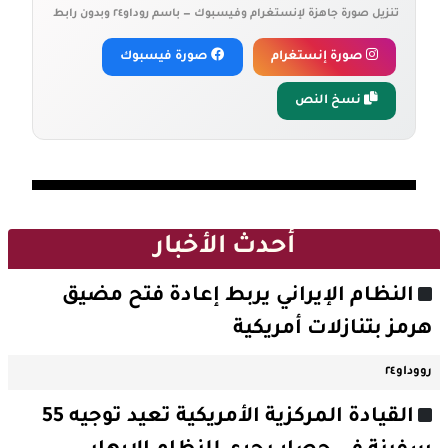
تنزيل صورة جاهزة لإنستغرام وفيسبوك — باسم روداو٢٤ وبدون رابط
صورة إنستغرام
صورة فيسبوك
نسخ النص
أحدث الأخبار
النظام الإيراني يربط إعادة فتح مضيق
هرمز بتنازلات أمريكية
رووداو٢٤
القيادة المركزية الأمريكية تعيد توجيه 55