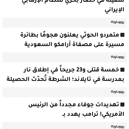
سفينة في حصار بحري للنظام الإرهابي
الإيراني
رووداو٢٤
متمردو الحوثي يعلنون هجومًا بطائرة
مسيرة على مصفاة أرامكو السعودية
رووداو٢٤
خمسة قتلى و23 جريحاً في إطلاق نار
بمدرسة في تايلاند؛ الشرطة تُحدّث الحصيلة
رووداو٢٤
تهديدات جوفاء مجدداً من الرئيس
الأمريكي! ترامب يهدد بـ
رووداو٢٤