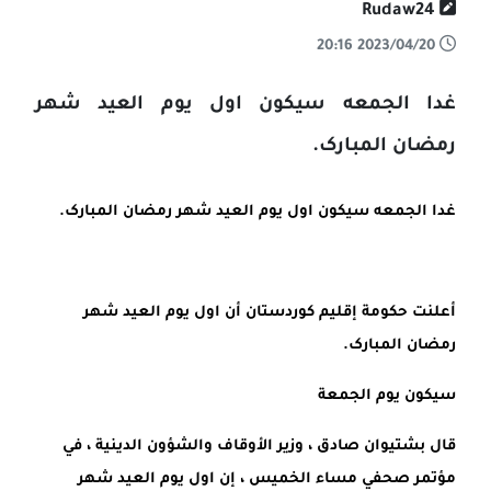
Rudaw24
2023/04/20 20:16
غدا الجمعه سيکون اول يوم العيد شهر
رمضان المبارک.
غدا
الجمعه
سيکون
اول
يوم
العيد
شهر
رمضان
المبارک
.
أعلنت
حکومة
إقليم
کوردستان
أن
اول
يوم
العيد
شهر
رمضان
المبارک
.
سيکون
يوم
الجمعة
قال
بشتيوان
صادق
،
وزير
الأوقاف
والشؤون
الدينية
،
في
مؤتمر
صحفي
مساء
الخميس
،
إن
اول
يوم
العيد
شهر