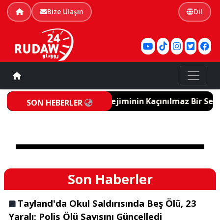
Bize Ulaşın
Dil
, Trump İran'ın Terörist Rejiminin Kaçınılmaz Bir Seçim
SON HEBERLER
Son Haberler
Tayland'da Okul Saldırısında Beş Ölü, 23
Yaralı; Polis Ölü Sayısını Güncelledi