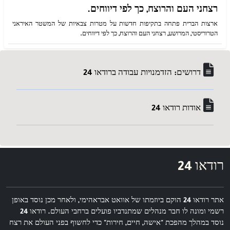
רצחני העם והרוצח, כך לפי דיווחים.
ארצות הברית פתחה בתקיפות חדשות על מטרות צבאיות של המשטר האיראני
הטרוריסטי, המרושע, רצחני העם והרוצח, כך לפי דיווחים.
דרושים: הזדמנויות עבודה ברודאו 24
אודות רודאו 24
רודאו 24
אתר רודאו 24 הוקם ביוזמתו של אוואט אבראהימי, ולאחר מכן נוסד באופן
רשמי ומונה לו חבר מנהלים שמתנדביו פועלים ברחבי העולם. רודאו 24
נוסד במהלך מהפכת "אישה, חיים, חירות" כדי לחשוף בפני העולם את רצח